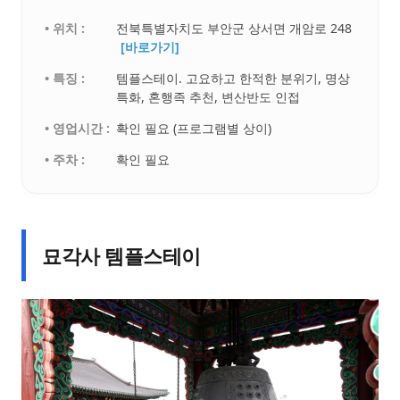
• 위치 :
전북특별자치도 부안군 상서면 개암로 248
[바로가기]
• 특징 :
템플스테이. 고요하고 한적한 분위기, 명상
특화, 혼행족 추천, 변산반도 인접
• 영업시간 :
확인 필요 (프로그램별 상이)
• 주차 :
확인 필요
묘각사 템플스테이