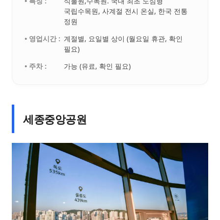
• 특징 :
식물원,수목원. 국내 최초 도심형
국립수목원, 사계절 전시 온실, 한국 전통
정원
• 영업시간 :
계절별, 요일별 상이 (월요일 휴관, 확인
필요)
• 주차 :
가능 (유료, 확인 필요)
세종중앙공원