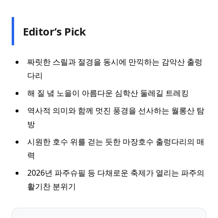
Editor’s Pick
짜릿한 스릴과 절경을 동시에 만끽하는 감악산 출렁
다리
해 질 녘 노을이 아름다운 심학산 둘레길 트레킹
역사적 의미와 함께 멋진 풍경을 선사하는 월롱산 탐
방
시원한 호수 위를 걷는 듯한 마장호수 출렁다리의 매
력
2026년 파주슈필 등 다채로운 축제가 열리는 파주의
활기찬 분위기