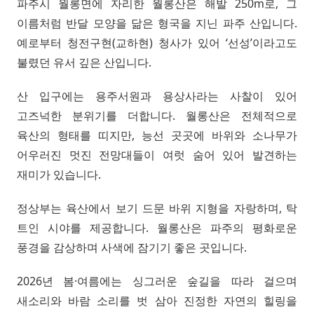
파주시 월롱면에 자리한 월롱산은 해발 250m로, 그
이름처럼 반달 모양을 닮은 형국을 지닌 파주 산입니다.
예로부터 청전구현(교하현) 청사가 있어 ‘선성’이라고도
불렸던 유서 깊은 산입니다.
산 입구에는 용주서원과 용상사라는 사찰이 있어
고즈넉한 분위기를 더합니다. 월롱산은 전체적으로
육산의 형태를 띠지만, 능선 곳곳에 바위와 소나무가
어우러진 멋진 전망대들이 여럿 숨어 있어 발견하는
재미가 있습니다.
정상부는 육산에서 보기 드문 바위 지형을 자랑하며, 탁
트인 시야를 제공합니다. 월롱산은 파주의 평화로운
풍경을 감상하며 사색에 잠기기 좋은 곳입니다.
2026년 봄·여름에는 싱그러운 숲길을 따라 걸으며
새소리와 바람 소리를 벗 삼아 진정한 자연의 힐링을