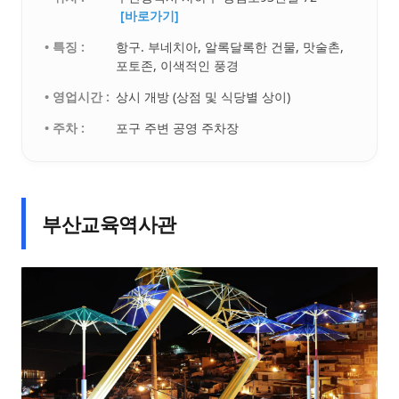
[바로가기]
• 특징 :
항구. 부네치아, 알록달록한 건물, 맛술촌,
포토존, 이색적인 풍경
• 영업시간 :
상시 개방 (상점 및 식당별 상이)
• 주차 :
포구 주변 공영 주차장
부산교육역사관