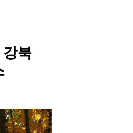
울 강북
스