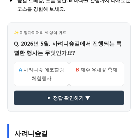
숲길 트레킹, 오름 등반, 테마파크 관람까지 다채로운
코스를 경험해 보세요.
✨ 여행다이어리 AI 상식 퀴즈
Q. 2026년 5월, 사려니숲길에서 진행되는 특
별한 행사는 무엇인가요?
A
사려니숲 에코힐링
B
제주 유채꽃 축제
체험행사
정답 확인하기 ▼
사려니숲길