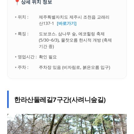
📍
상세 위치 정보
• 위치 :
제주특별자치도 제주시 조천읍 교래리
산137-1
[바로가기]
• 특징 :
도보코스. 삼나무 숲, 에코힐링 축제
(5/30~6/3), 물찻오름 한시적 개방 (축제
기간 중)
• 영업시간 :
확인 필요
• 주차 :
주차장 있음 (비자림로, 붉은오름 입구)
한라산둘레길7구간(사려니숲길)