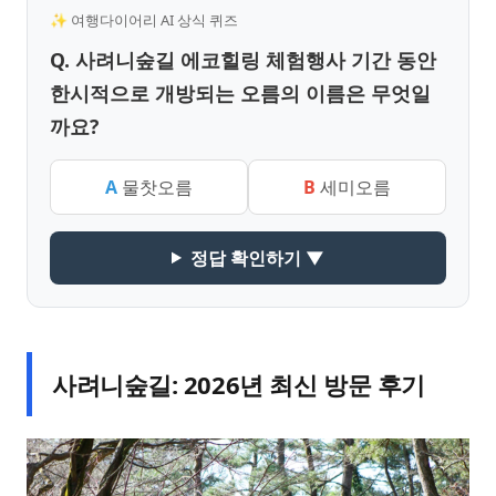
✨ 여행다이어리 AI 상식 퀴즈
Q. 사려니숲길 에코힐링 체험행사 기간 동안
한시적으로 개방되는 오름의 이름은 무엇일
까요?
A
물찻오름
B
세미오름
정답 확인하기 ▼
사려니숲길: 2026년 최신 방문 후기