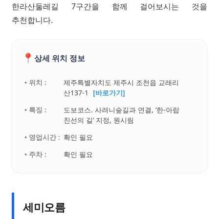
한라산둘레길 7구간을 함께 걸어보시는 것을
추천합니다.
📍
상세 위치 정보
• 위치 :
제주특별자치도 제주시 조천읍 교래리
산137-1
[바로가기]
• 특징 :
도보코스. 사려니숲길과 연결, ‘한-아랍
친선의 길’ 지정, 원시림
• 영업시간 :
확인 필요
• 주차 :
확인 필요
세미오름