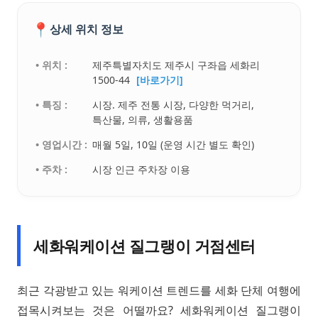
📍
상세 위치 정보
• 위치 :
제주특별자치도 제주시 구좌읍 세화리
1500-44
[바로가기]
• 특징 :
시장. 제주 전통 시장, 다양한 먹거리,
특산물, 의류, 생활용품
• 영업시간 :
매월 5일, 10일 (운영 시간 별도 확인)
• 주차 :
시장 인근 주차장 이용
세화워케이션 질그랭이 거점센터
최근 각광받고 있는 워케이션 트렌드를 세화 단체 여행에
접목시켜보는 것은 어떨까요? 세화워케이션 질그랭이