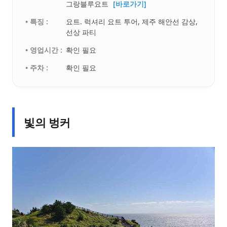
그랑블루요트
[바로가기]
• 특징 :
요트. 럭셔리 요트 투어, 제주 해안선 감상,
선상 파티
• 영업시간 :
확인 필요
• 주차 :
확인 필요
빛의 벙커