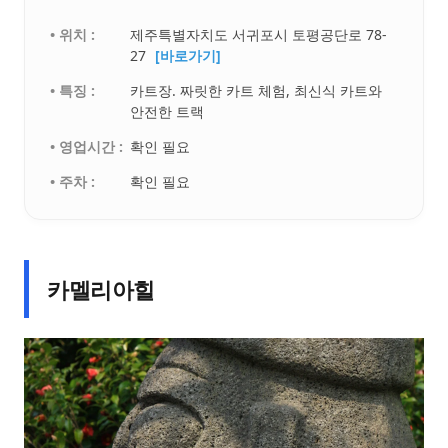
• 위치 :
제주특별자치도 서귀포시 토평공단로 78-
27
[바로가기]
• 특징 :
카트장. 짜릿한 카트 체험, 최신식 카트와
안전한 트랙
• 영업시간 :
확인 필요
• 주차 :
확인 필요
카멜리아힐