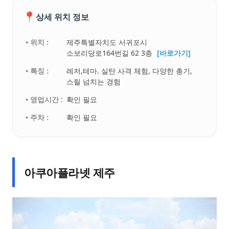
📍
상세 위치 정보
• 위치 :
제주특별자치도 서귀포시
소보리당로164번길 62 3층
[바로가기]
• 특징 :
레저,테마. 실탄 사격 체험, 다양한 총기,
스릴 넘치는 경험
• 영업시간 :
확인 필요
• 주차 :
확인 필요
아쿠아플라넷 제주