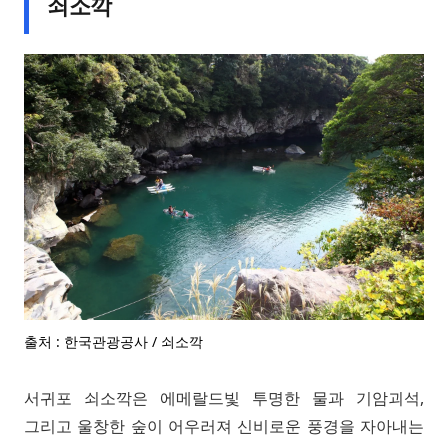
쇠소깍
출처 : 한국관광공사 / 쇠소깍
서귀포 쇠소깍은 에메랄드빛 투명한 물과 기암괴석,
그리고 울창한 숲이 어우러져 신비로운 풍경을 자아내는