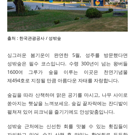
출처 : 한국관광공사 / 성밖숲
싱그러운 봄기운이 완연한 5월, 성주를 방문했다면
성밖숲은 필수 코스입니다. 수령 300년이 넘는 왕버들
1600여 그루가 숲을 이루는 이곳은 천연기념물
제494호로 지정될 만큼 아름다운 자태를 자랑합니다.
숲길을 따라 산책하며 맑은 공기를 마시고, 나무 사이로
쏟아지는 햇살을 느껴보세요. 숲길 끝자락에는 잔디밭이
펼쳐져 있어 피크닉을 즐기기에도 안성맞춤입니다.
성밖숲 근처에는 신선한 회를 맛볼 수 있는 횟집들이
자리하고 있어, 숲길 산책 후 맛있는 활어회로 든든한