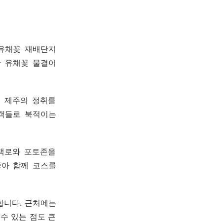
 유채꽃 재배단지
란 유채꽃 물결이
 제주의 정취를
광객들로 북적이는
산책로와 포토존을
좋아 함께 코스를
합니다. 근처에는
수 있는 점도 큰