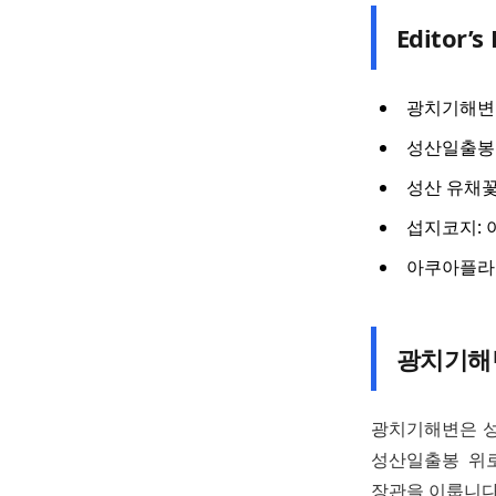
Editor’s 
광치기해변:
성산일출봉 
성산 유채꽃
섭지코지: 
아쿠아플라넷
광치기해
광치기해변은 성
성산일출봉 위
장관을 이룹니다