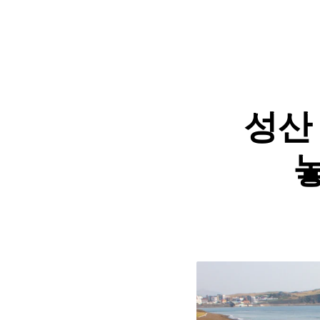
성산 
놓