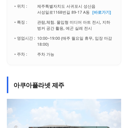
• 위치 :
제주특별자치도 서귀포시 성산읍
서성일로1168번길 89-17 A동
[바로가기]
• 특징 :
관람,체험. 몰입형 미디어 아트 전시, 지하
벙커 공간 활용, 에곤 실레 전시
• 영업시간 :
10:00~19:00 (매주 월요일 휴무, 입장 마감
18:00)
• 주차 :
주차 가능
아쿠아플라넷 제주