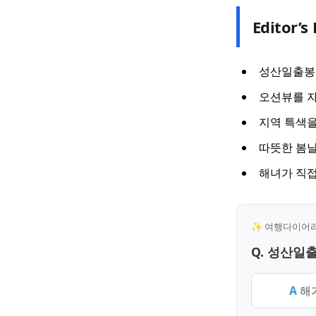
Editor’s 
성산일출봉의
오션뷰를 
지역 특색을
따뜻한 봄날
해녀가 직접
✨ 여행다이어리 
Q. 성산일
A
해가