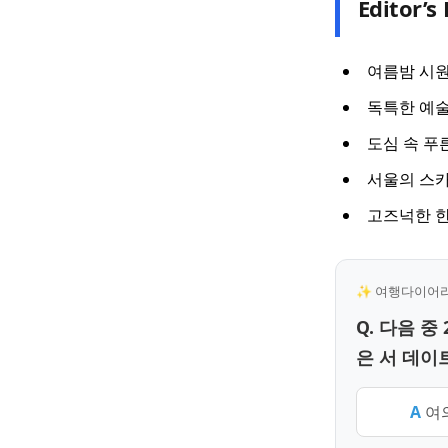
Editor’s 
여름밤 시
독특한 예
도심 속 푸
서울의 스
고즈넉한 한
✨ 여행다이어리 
Q. 다음 
은 서 데이트
A
여