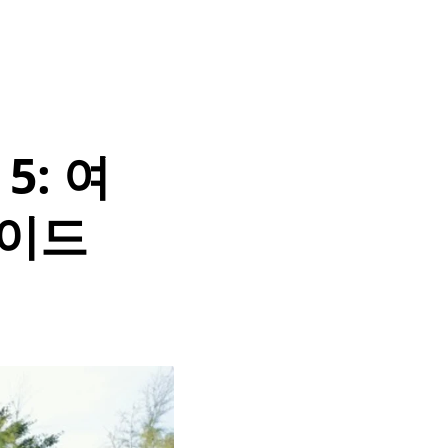
5: 여
가이드