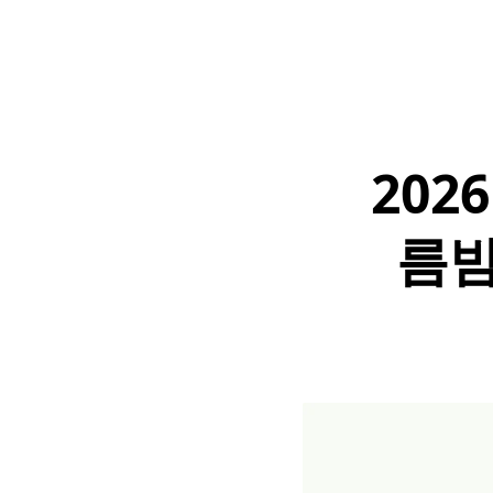
202
름밤