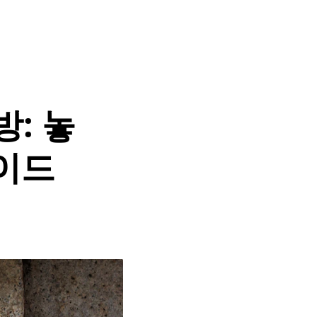
방: 놓
가이드