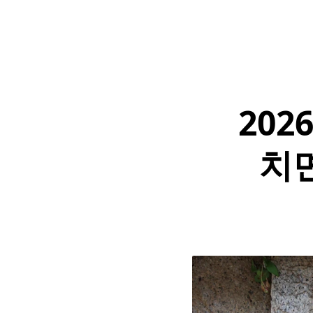
202
치면