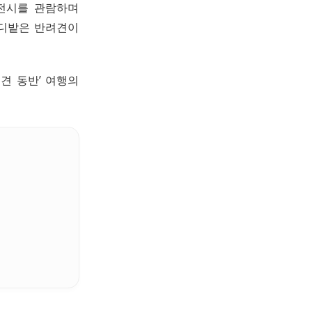
 전시를 관람하며
잔디밭은 반려견이
견 동반’ 여행의