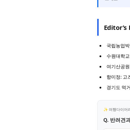
Editor’s 
국립농업박물
수원대학교 
여기산공원:
항미정: 고
경기도 먹거
✨ 여행다이어리 
Q. 반려견