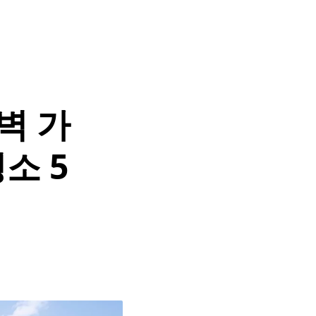
벽 가
소 5