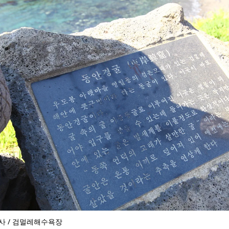
사 / 검멀레해수욕장