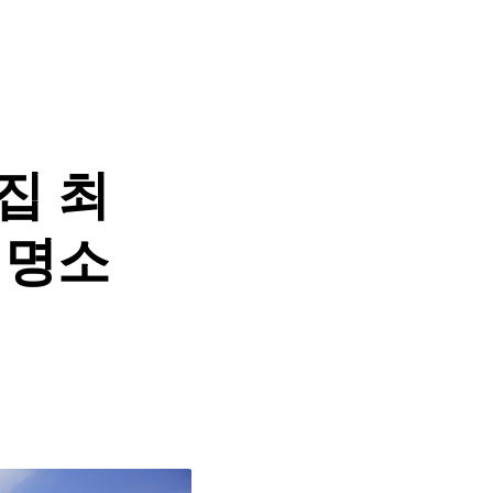
집 최
 명소