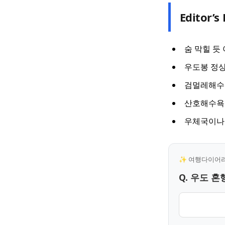
Editor’s 
숨 막힐 듯
우도봉 정상
검멀레해수
산호해수욕
우체국이나 
✨ 여행다이어리 
Q. 우도 