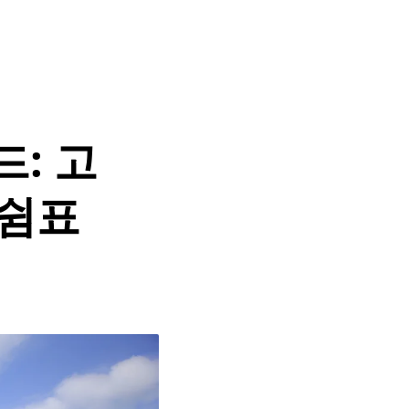
드: 고
 쉼표