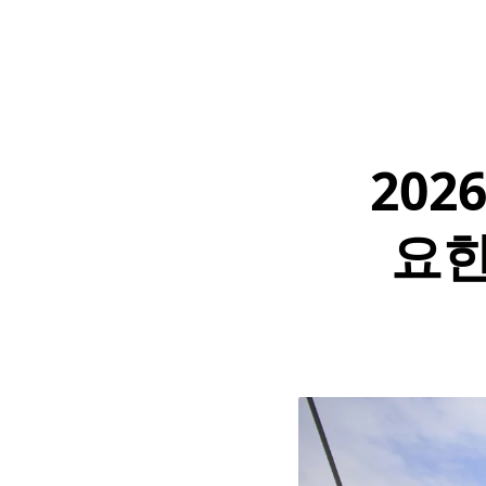
202
요한