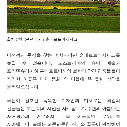
출처 : 한국관광공사 / 훈데르트바서파크
이색적인 풍경을 찾는 여행자라면 훈데르트바서파크를
놓칠 수 없습니다. 오스트리아의 유명 예술가
프리덴슈라이히 훈데르트바서의 철학이 담긴 건축물들이
자리한 이곳은 마치 동화 속 마을에 온 듯한 착각을
불러일으킵니다.
곡선이 강조된 독특한 디자인과 다채로운 색감의
건물들은 보는 이의 시선을 사로잡으며, 주변의 아름다운
자연경관과 어우러져 더욱 이국적인 분위기를
자아냅니다. 봄에는 파릇파릇한 잔디와 꽃들이 만발하여