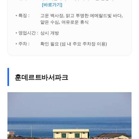
[바로가기]
• 특징 :
고운 백사장, 맑고 투명한 에메랄드빛 바다,
얕은 수심, 여유로운 휴식
• 영업시간 :
상시 개방
• 주차 :
확인 필요 (섬 내 주요 주차장 이용)
훈데르트바서파크