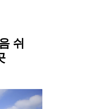
음 쉬
곳