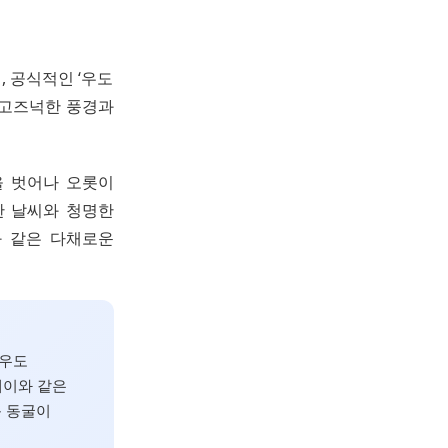
, 공식적인 ‘우도
 고즈넉한 풍경과
을 벗어나 오롯이
한 날씨와 청명한
와 같은 다채로운
‘우도
테이와 같은
운 동굴이