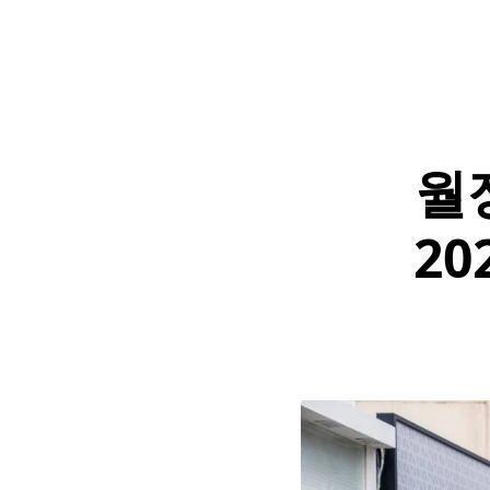
월정
20