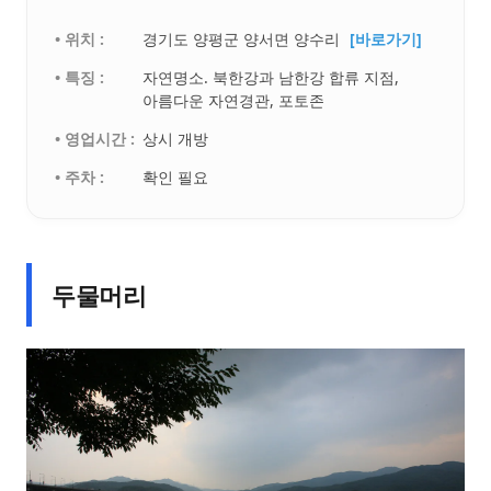
• 위치 :
경기도 양평군 양서면 양수리
[바로가기]
• 특징 :
자연명소. 북한강과 남한강 합류 지점,
아름다운 자연경관, 포토존
• 영업시간 :
상시 개방
• 주차 :
확인 필요
두물머리