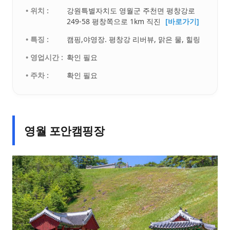
• 위치 :
강원특별자치도 영월군 주천면 평창강로
249-58 평창쪽으로 1km 직진
[바로가기]
• 특징 :
캠핑,야영장. 평창강 리버뷰, 맑은 물, 힐링
• 영업시간 :
확인 필요
• 주차 :
확인 필요
영월 포안캠핑장