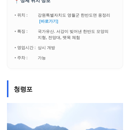
📍
상세 위치 정보
• 위치 :
강원특별자치도 영월군 한반도면 옹정리
[바로가기]
• 특징 :
국가유산. 서강이 빚어낸 한반도 모양의
지형, 전망대, 뗏목 체험
• 영업시간 :
상시 개방
• 주차 :
가능
청령포