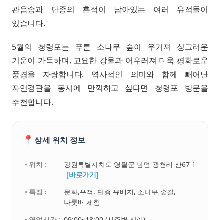
관음송과 단종의 흔적이 남아있는 여러 유적들이
있습니다.
5월의 청령포는 푸른 소나무 숲이 우거져 싱그러운
기운이 가득하며, 고요한 강물과 어우러져 더욱 평화로운
풍경을 자랑합니다. 역사적인 의미와 함께 빼어난
자연경관을 동시에 만끽하고 싶다면 청령포 방문을
추천합니다.
📍
상세 위치 정보
• 위치 :
강원특별자치도 영월군 남면 광천리 산67-1
[바로가기]
• 특징 :
문화,유적. 단종 유배지, 소나무 숲길,
나룻배 체험
• 영업시간 :
09:00~18:00 (시즌별 상이)