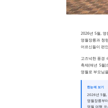
2026년 5월,
영월장릉과 청령
어르신들이 편안
고즈넉한 풍경 
축제(매년 5월
영월로 부모님을
한눈에 보기
2026년 5
영월장릉부터
영월 여행 코