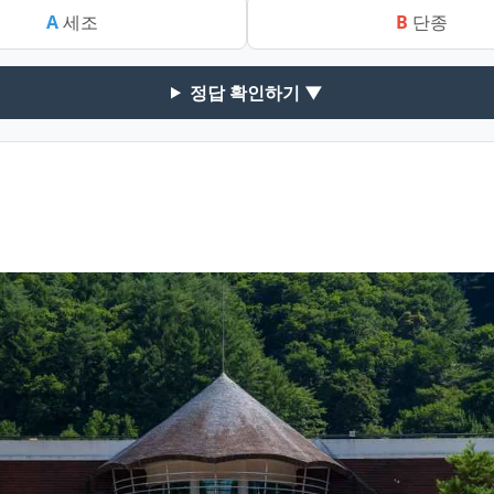
A
세조
B
단종
정답 확인하기 ▼