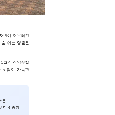
와 자연이 어우러진
 숨 쉬는 영월은
 5월의 작약꽃밭
화 체험이 가득한
로운
위한 맞춤형