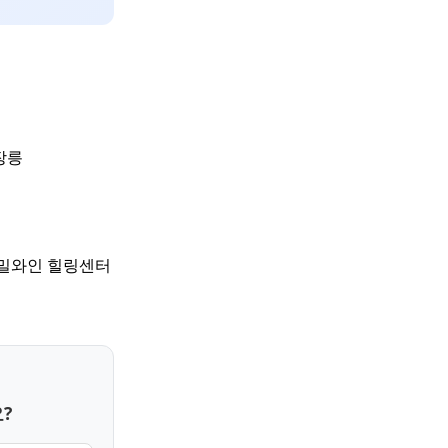
장릉
예밀와인 힐링센터
?