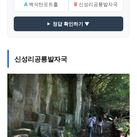
A
백석탄포트홀
B
신성리공룡발자국
정답 확인하기 ▼
신성리공룡발자국