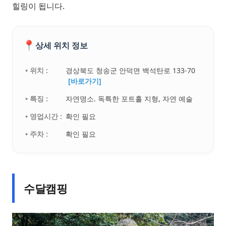
힐링이 됩니다.
📍
상세 위치 정보
• 위치 :
경상북도 청송군 안덕면 백석탄로 133-70
[바로가기]
• 특징 :
자연명소. 독특한 포트홀 지형, 자연 예술
• 영업시간 :
확인 필요
• 주차 :
확인 필요
수달캠핑