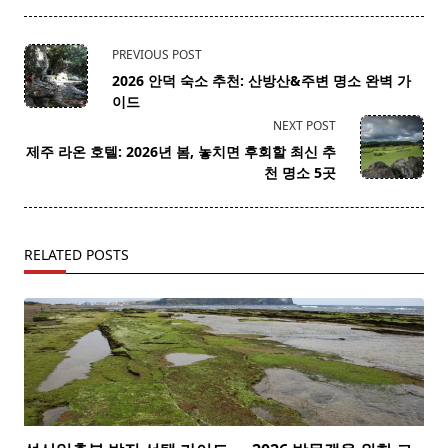
<span
PREVIOUS POST
class="nav-
2026 안덕 숙소 추천: 산방산&주변 명소 완벽 가
subtitle
이드
screen-
NEXT POST
reader-
제주 라온 호텔: 2026년 봄, 놓치면 후회할 최신 추
text">Page</span>
천 명소 5곳
RELATED POSTS