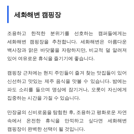
세화해변 캠핑장
조용하고 한적한 분위기를 선호하는 캠퍼들에게는
세화해변 캠핑장을 추천합니다. 세화해변은 아름다운
백사장과 맑은 바닷물을 자랑하지만, 비교적 덜 알려져
있어 여유로운 휴식을 즐기기에 좋습니다.
캠핑장 근처에는 현지 주민들이 즐겨 찾는 맛집들이 있어
신선하고 맛있는 제주 음식을 맛볼 수 있습니다. 밤에는
파도 소리를 들으며 명상에 잠기거나, 오롯이 자신에게
집중하는 시간을 가질 수 있습니다.
만장굴의 신비로움을 탐험한 후, 조용하고 평화로운 자연
속에서 온전한 휴식을 만끽하고 싶다면 세화해변
캠핑장이 완벽한 선택이 될 것입니다.