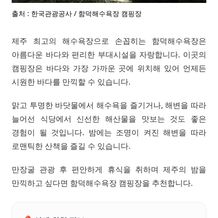
출처 : 한국관광공사 / 함덕해수욕장 캠핑장
제주 최고의 해수욕장으로 손꼽히는 함덕해수욕장은
아름다운 바다와 편리한 부대시설을 자랑합니다. 이곳의
캠핑장은 바다와 가장 가까운 곳에 위치해 있어 언제든
시원한 바다를 만끽할 수 있습니다.
맑고 투명한 바닷물에서 해수욕을 즐기거나, 해변을 따라
늘어선 식당에서 신선한 해산물을 맛보는 것도 좋은
경험이 될 것입니다. 밤에는 조명이 켜진 해변을 따라
로맨틱한 산책을 즐길 수 있습니다.
만장굴 관광 후 편안하게 휴식을 취하며 제주의 밤을
만끽하고 싶다면 함덕해수욕장 캠핑장을 추천합니다.