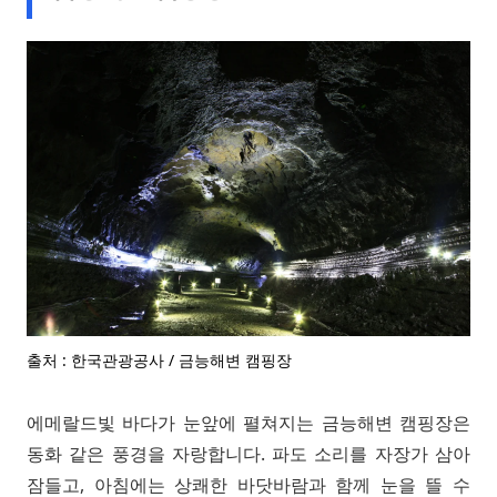
출처 : 한국관광공사 / 금능해변 캠핑장
에메랄드빛 바다가 눈앞에 펼쳐지는 금능해변 캠핑장은
동화 같은 풍경을 자랑합니다. 파도 소리를 자장가 삼아
잠들고, 아침에는 상쾌한 바닷바람과 함께 눈을 뜰 수