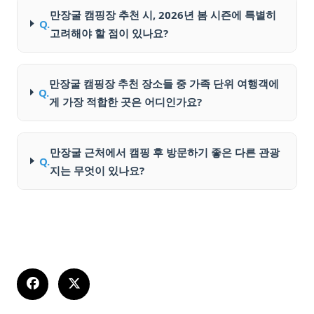
만장굴 캠핑장 추천 시, 2026년 봄 시즌에 특별히
Q.
고려해야 할 점이 있나요?
만장굴 캠핑장 추천 장소들 중 가족 단위 여행객에
Q.
게 가장 적합한 곳은 어디인가요?
만장굴 근처에서 캠핑 후 방문하기 좋은 다른 관광
Q.
지는 무엇이 있나요?