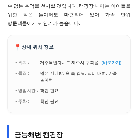
수 없는 추억을 선사할 것입니다. 캠핑장 내에는 아이들을
위한 작은 놀이터도 마련되어 있어 가족 단위
방문객들에게도 인기가 높습니다.
📍
상세 위치 정보
• 위치 :
제주특별자치도 제주시 구좌읍
[바로가기]
• 특징 :
넓은 잔디밭, 숲 속 캠핑, 장비 대여, 가족
놀이터
• 영업시간 :
확인 필요
• 주차 :
확인 필요
금능해변 캠핑장