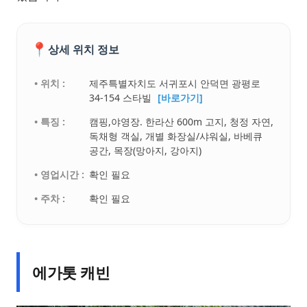
📍
상세 위치 정보
• 위치 :
제주특별자치도 서귀포시 안덕면 광평로
34-154 스타빌
[바로가기]
• 특징 :
캠핑,야영장. 한라산 600m 고지, 청정 자연,
독채형 객실, 개별 화장실/샤워실, 바베큐
공간, 목장(망아지, 강아지)
• 영업시간 :
확인 필요
• 주차 :
확인 필요
에가톳 캐빈