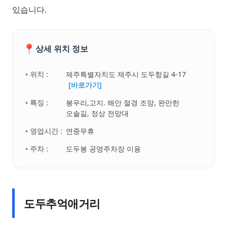
있습니다.
📍
상세 위치 정보
• 위치 :
제주특별자치도 제주시 도두항길 4-17
[바로가기]
• 특징 :
봉우리,고지. 해안 절경 조망, 완만한
오솔길, 정상 전망대
• 영업시간 :
연중무휴
• 주차 :
도두봉 공영주차장 이용
도두추억애거리