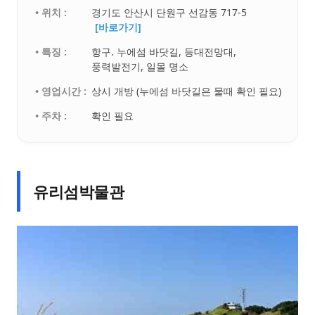
• 위치 :
경기도 안산시 단원구 선감동 717-5
[바로가기]
• 특징 :
항구. 누에섬 바닷길, 등대전망대,
풍력발전기, 일몰 명소
• 영업시간 :
상시 개방 (누에섬 바닷길은 물때 확인 필요)
• 주차 :
확인 필요
유리섬박물관