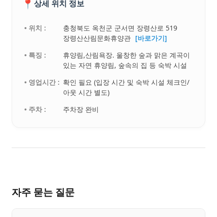
📍
상세 위치 정보
• 위치 :
충청북도 옥천군 군서면 장령산로 519
장령산산림문화휴양관
[바로가기]
• 특징 :
휴양림,산림욕장. 울창한 숲과 맑은 계곡이
있는 자연 휴양림, 숲속의 집 등 숙박 시설
• 영업시간 :
확인 필요 (입장 시간 및 숙박 시설 체크인/
아웃 시간 별도)
• 주차 :
주차장 완비
자주 묻는 질문