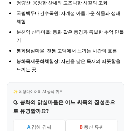
청량산: 웅장한 산세와 고즈넉한 사찰의 조화
국립백두대간수목원: 사계절 아름다운 식물과 생태
체험
분천역 산타마을: 동화 같은 풍경과 특별한 추억 만들
기
봉화닭실마을: 전통 고택에서 느끼는 시간의 흐름
봉화목재문화체험장: 자연을 닮은 목재의 따뜻함을
느끼는 곳
✨ 여행다이어리 AI 상식 퀴즈
Q. 봉화의 닭실마을은 어느 씨족의 집성촌으
로 유명할까요?
A
김해 김씨
B
풍산 류씨