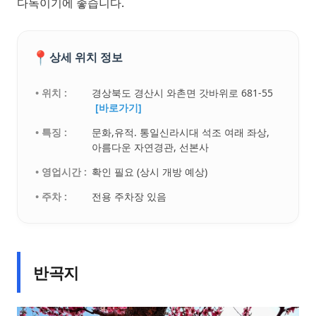
다독이기에 좋습니다.
📍
상세 위치 정보
• 위치 :
경상북도 경산시 와촌면 갓바위로 681-55
[바로가기]
• 특징 :
문화,유적. 통일신라시대 석조 여래 좌상,
아름다운 자연경관, 선본사
• 영업시간 :
확인 필요 (상시 개방 예상)
• 주차 :
전용 주차장 있음
반곡지