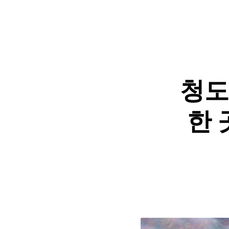
청도 
한 