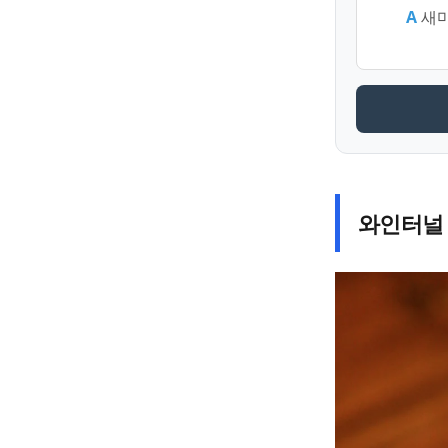
A
새마
와인터널