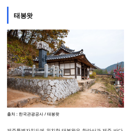
태봉왓
출처 : 한국관광공사 / 태봉왓
제주특별자치도에 위치한 태봉왓은 한라산과 제주 바다,