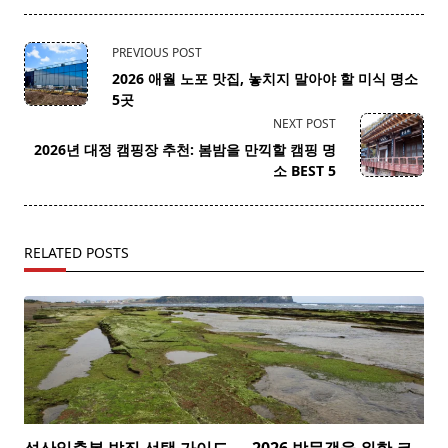
<span
PREVIOUS POST
class="nav-
2026 애월 노포 맛집, 놓치지 말아야 할 미식 명소
subtitle
5곳
screen-
NEXT POST
reader-
2026년 대정 캠핑장 추천: 봄밤을 만끽할 캠핑 명
text">Page</span>
소 BEST 5
RELATED POSTS
성산일출봉 밥집 선택 가이드 — 2026 방문객을 위한 코