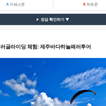
A
키세스존
B
하트존
정답 확인하기 ▼
패러글라이딩 체험: 제주바다하늘패러투어