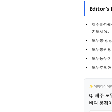
Editor’s 
제주바다하
겨보세요.
도두봉 정상
도두봉전망대
도두동무지
도두추억애거
✨ 여행다이어리 
Q. 제주 
바다 풍경이