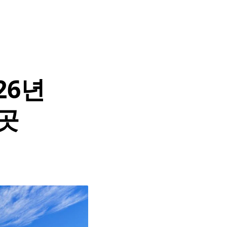
26년
5곳