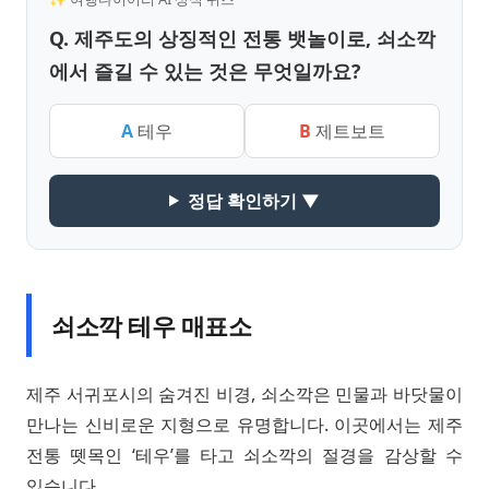
Q. 제주도의 상징적인 전통 뱃놀이로, 쇠소깍
에서 즐길 수 있는 것은 무엇일까요?
A
테우
B
제트보트
정답 확인하기 ▼
쇠소깍 테우 매표소
제주 서귀포시의 숨겨진 비경, 쇠소깍은 민물과 바닷물이
만나는 신비로운 지형으로 유명합니다. 이곳에서는 제주
전통 뗏목인 ‘테우’를 타고 쇠소깍의 절경을 감상할 수
있습니다.