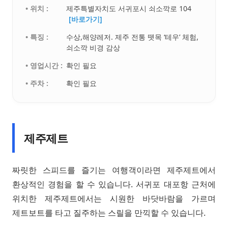
• 위치 :
제주특별자치도 서귀포시 쇠소깍로 104
[바로가기]
• 특징 :
수상,해양레저. 제주 전통 뗏목 ‘테우’ 체험,
쇠소깍 비경 감상
• 영업시간 :
확인 필요
• 주차 :
확인 필요
제주제트
짜릿한 스피드를 즐기는 여행객이라면 제주제트에서
환상적인 경험을 할 수 있습니다. 서귀포 대포항 근처에
위치한 제주제트에서는 시원한 바닷바람을 가르며
제트보트를 타고 질주하는 스릴을 만끽할 수 있습니다.