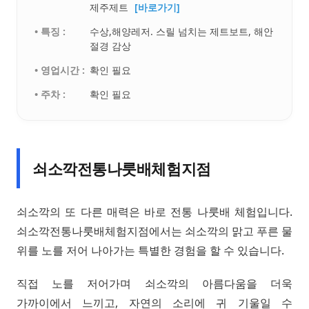
제주제트
[바로가기]
• 특징 :
수상,해양레저. 스릴 넘치는 제트보트, 해안
절경 감상
• 영업시간 :
확인 필요
• 주차 :
확인 필요
쇠소깍전통나룻배체험지점
쇠소깍의 또 다른 매력은 바로 전통 나룻배 체험입니다.
쇠소깍전통나룻배체험지점에서는 쇠소깍의 맑고 푸른 물
위를 노를 저어 나아가는 특별한 경험을 할 수 있습니다.
직접 노를 저어가며 쇠소깍의 아름다움을 더욱
가까이에서 느끼고, 자연의 소리에 귀 기울일 수