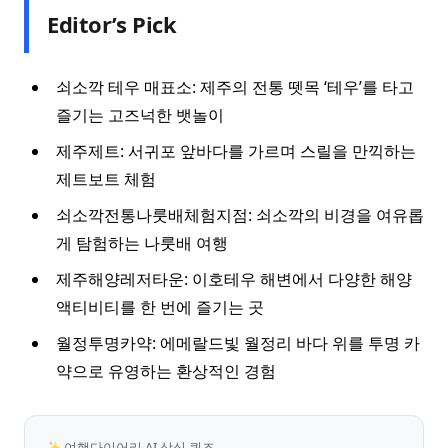
Editor’s Pick
쇠소깍 테우 매표소: 제주의 전통 뗏목 ‘테우’를 타고
즐기는 고즈넉한 뱃놀이
제주제트: 서귀포 앞바다를 가르며 스릴을 만끽하는
제트보트 체험
쇠소깍전통나룻배체험지점: 쇠소깍의 비경을 여유롭
게 탐험하는 나룻배 여행
제주해양레저타운: 이호테우 해변에서 다양한 해양
액티비티를 한 번에 즐기는 곳
월정투명카약: 에메랄드빛 월정리 바다 위를 투명 카
약으로 유영하는 환상적인 경험
✨ 여행다이어리 AI 상식 퀴즈