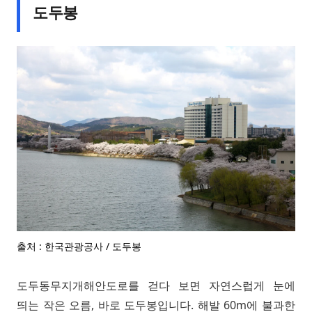
도두봉
출처 : 한국관광공사 / 도두봉
도두동무지개해안도로를 걷다 보면 자연스럽게 눈에
띄는 작은 오름, 바로 도두봉입니다. 해발 60m에 불과한