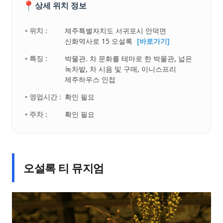
📍
상세 위치 정보
• 위치 :
제주특별자치도 서귀포시 안덕면
신화역사로 15 오설록
[바로가기]
• 특징 :
박물관. 차 문화를 테마로 한 박물관, 넓은
녹차밭, 차 시음 및 구매, 이니스프리
제주하우스 인접
• 영업시간 :
확인 필요
• 주차 :
확인 필요
오설록 티 뮤지엄