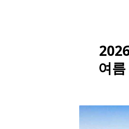
202
여름