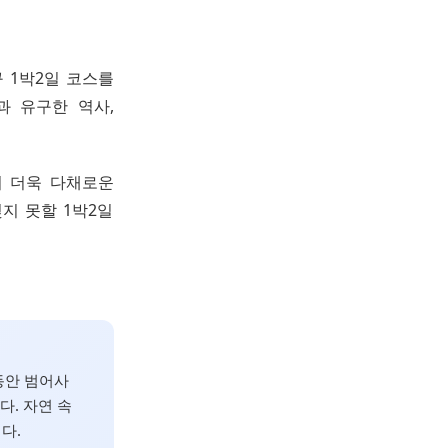
구 1박2일 코스를
과 유구한 역사,
려 더욱 다채로운
지 못할 1박2일
 동안 범어사
. 자연 속
다.