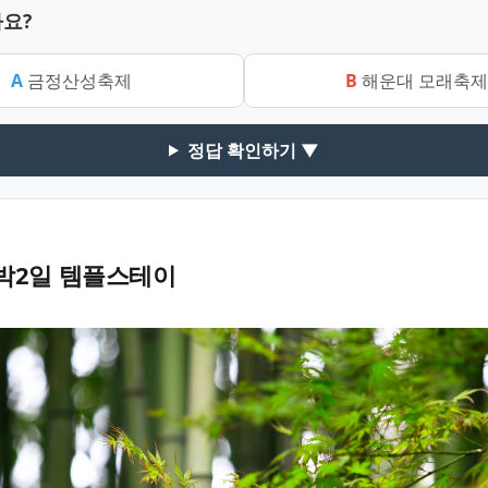
요?
A
금정산성축제
B
해운대 모래축제
정답 확인하기 ▼
박2일 템플스테이