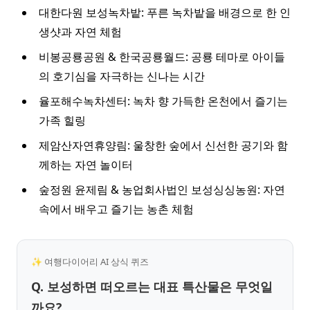
대한다원 보성녹차밭: 푸른 녹차밭을 배경으로 한 인
생샷과 자연 체험
비봉공룡공원 & 한국공룡월드: 공룡 테마로 아이들
의 호기심을 자극하는 신나는 시간
율포해수녹차센터: 녹차 향 가득한 온천에서 즐기는
가족 힐링
제암산자연휴양림: 울창한 숲에서 신선한 공기와 함
께하는 자연 놀이터
숲정원 윤제림 & 농업회사법인 보성싱싱농원: 자연
속에서 배우고 즐기는 농촌 체험
✨ 여행다이어리 AI 상식 퀴즈
Q. 보성하면 떠오르는 대표 특산물은 무엇일
까요?