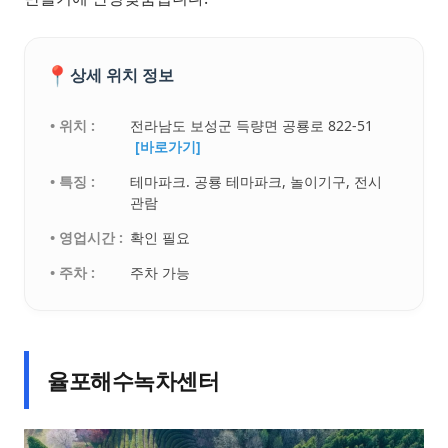
📍
상세 위치 정보
• 위치 :
전라남도 보성군 득량면 공룡로 822-51
[바로가기]
• 특징 :
테마파크. 공룡 테마파크, 놀이기구, 전시
관람
• 영업시간 :
확인 필요
• 주차 :
주차 가능
율포해수녹차센터