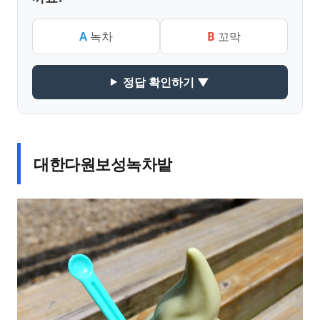
A
녹차
B
꼬막
정답 확인하기 ▼
대한다원보성녹차밭