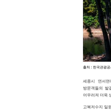
출처 : 한국관광공
세종시 연서면
방문객들의 발길
어우러져 더욱 
고복저수지 일원