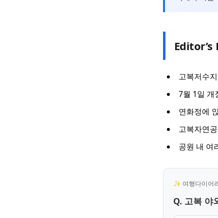
Editor’s 
고복저수지 
7월 1일 
연화정에 앉
고복자연공
공원 내 여
✨ 여행다이어리 
Q. 고복 