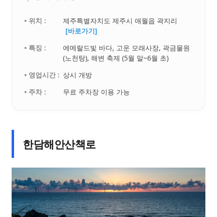
• 위치 :
제주특별자치도 제주시 애월읍 곽지리
[바로가기]
• 특징 :
에메랄드빛 바다, 고운 모래사장, 곽금물원
(노천탕), 해변 축제 (5월 말~6월 초)
• 영업시간 :
상시 개방
• 주차 :
무료 주차장 이용 가능
한담해안산책로