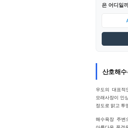
은 어디일까
산호해수
우도의 대표적
모래사장이 인상
정도로 맑고 투
해수욕장 주변
아름다운 풍경을