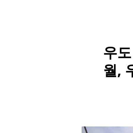
우도 
월,