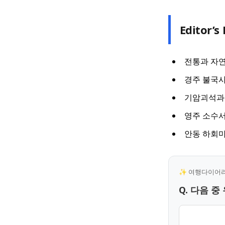
Editor’s 
전통과 자연
경주 불국사
기암괴석과 
영주 소수서
안동 하회마
✨ 여행다이어리 
Q. 다음 