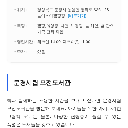
• 위치 :
경상북도 문경시 농암면 청화로 886-128
숲이조아캠핑장
[바로가기]
• 특징 :
캠핑,야영장. 자연 속 캠핑, 숲 체험, 별 관측,
가족 단위 적합
• 영업시간 :
체크인 14:00, 체크아웃 11:00
• 주차 :
있음
문경시립 모전도서관
책과 함께하는 조용한 시간을 보내고 싶다면 문경시립
모전도서관을 방문해 보세요. 아이들을 위한 아기자기한
그림책 코너는 물론, 다양한 연령층이 즐길 수 있는
폭넓은 도서들을 갖추고 있습니다.