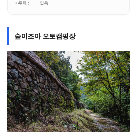
• 주차 :
있음
숲이조아 오토캠핑장