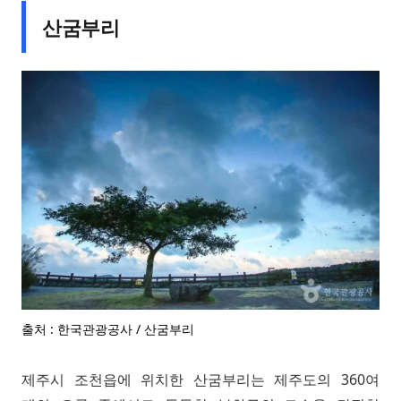
산굼부리
출처 : 한국관광공사 / 산굼부리
제주시 조천읍에 위치한 산굼부리는 제주도의 360여