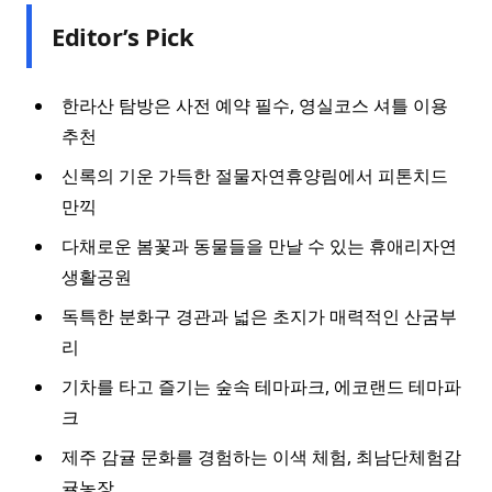
Editor’s Pick
한라산 탐방은 사전 예약 필수, 영실코스 셔틀 이용
추천
신록의 기운 가득한 절물자연휴양림에서 피톤치드
만끽
다채로운 봄꽃과 동물들을 만날 수 있는 휴애리자연
생활공원
독특한 분화구 경관과 넓은 초지가 매력적인 산굼부
리
기차를 타고 즐기는 숲속 테마파크, 에코랜드 테마파
크
제주 감귤 문화를 경험하는 이색 체험, 최남단체험감
귤농장