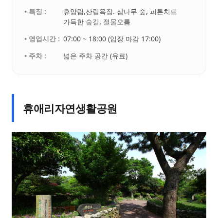
• 특징 :
휴양림,산림욕장. 삼나무 숲, 피톤치드
가득한 숲길, 절물오름
• 영업시간 :
07:00 ~ 18:00 (입장 마감 17:00)
• 주차 :
넓은 주차 공간 (유료)
휴애리자연생활공원