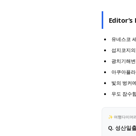
Editor’s 
유네스코 
섭지코지의 
광치기해변의
아쿠아플라
빛의 벙커에
우도 잠수함
✨ 여행다이어리 
Q. 성산일