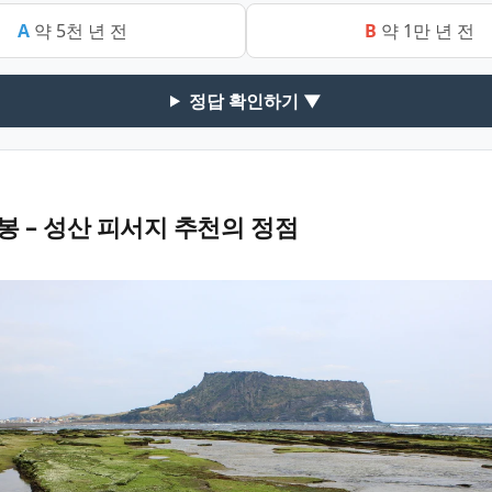
A
약 5천 년 전
B
약 1만 년 전
정답 확인하기 ▼
 – 성산 피서지 추천의 정점