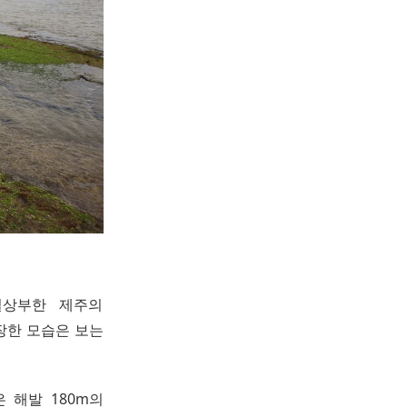
실상부한 제주의
웅장한 모습은 보는
 해발 180m의