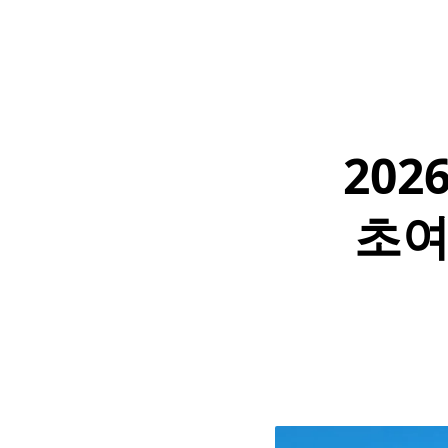
202
초여