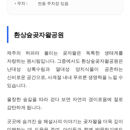
• 주차 :
전용 주차장 있음
환상숲곶자왈공원
제주의 허파라 불리는 곶자왈은 독특한 생태계를
자랑하는 원시림입니다. 그중에서도 환상숲곶자왈공원은
난대성 상록수림과 열대성 양치식물이 공존하는
신비로운 공간으로, 사계절 내내 푸르른 생명력을 느낄 수
있습니다.
울창한 숲길을 따라 걷다 보면 자연의 경이로움에 절로
감탄하게 됩니다.
곳곳에 숨겨진 숲 해설사의 이야기는 곶자왈을 더욱 깊이
이해하는 데 도움을 주며, 아이들과 함께 방문하기에도